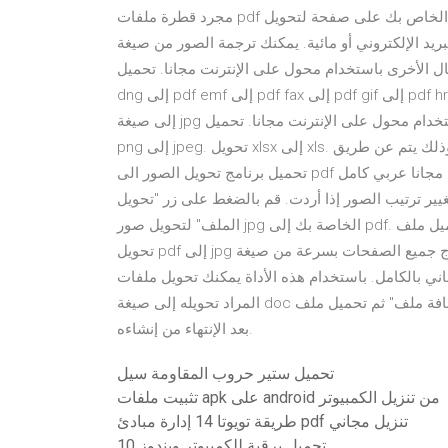
مجرد قطرة ملفات pdf الخاص بك على صفحة لتحويل psd أو يمكنك تحويله إلى أكثر من 250 تنسيقات الملفات
تروني أو مائية. يمكنك ترجمة الصور من صيغة DCM إلى صيغة PDF من
أخرى باستخدام محول على الإنترنت مجانا. تحميل dcm-ملف pdf cr2 إلى pdf dcm إلى pdf djvu إلى pdf
dng إلى pdf emf إلى pdf fax إلى pdf gif إلى pdf hrz إلى pdf jpeg إلى pdf mng يمكنك ترجمة الصور من صيغة psd
إلى صيغة jpg من الأشكال الأخرى باستخدام محول على الإنترنت مجانا. تحميل psd-ملف تحويل pdf إلى jpg. تحويل
png إلى jpeg. تحويل xlsx إلى xls. يسأل الكثير من الناس عن طريقة تحويل الصور الى بي دي اف وذلك يتم عن طريق
تحميل برنامج تحويل الصور الى pdf مجانا عربي كامل Free JPG To PDF Converter حول الان الصور الى ملفات بي دي
ير ترتيب الصور إذا أردت. قم بالضغط على زر "تحويل
الملف" لتحويل صور jpg الخاصة بك إلى pdf. ثم قم بحفظ الملف الناتج بالضغط على "تحميل ملف pdf". تساعدك أداة
تحويل pdf إلى jpg هذه على استخراج جميع الصفحات بسرعة من صيغة pdf إلى صيغة jpg. محول ملفات pdf إلى jpg
بالكامل. باستخدام هذه الأداة يمكنك تحويل ملفات pdf إلى مستندات word بضغطات قليلة. قم بإضافة ملف pdf
المراد تحويله إلى صيغة doc سواء من خلال سحب واسقاط الملف أو الضغط على زر" إضافة ملف" ثم تحميل ملف doc
بعد الإنتهاء من إنشاءه.
تحميل ستير حروب المقاومة سيل
تثبيت ملفات apk على android من تنزيل الكمبيوتر
طريقة تويوتا 14 إدارة مبادئ pdf تنزيل مجاني
تحميل برقية للكمبيوتر ويندوز 10