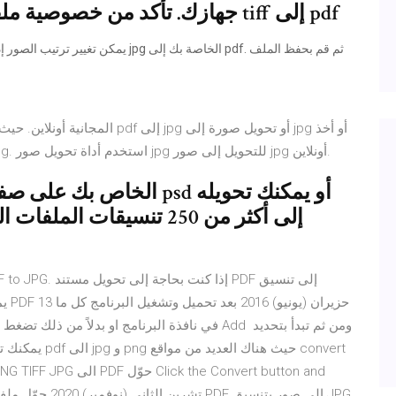
جهازك. تأكد من خصوصية ملفاتك عند استخدام أداة التحويل من tiff إلى pdf
لقطات للشاشة عن طريق تحويل الفيديو إلى صور jpeg. استخدم أداة تحويل صور jpg للتحويل إلى صور jpg أونلاين.
إلى أكثر من 250 تنسيقات