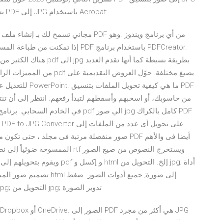
بسرعة عبر الإنترنت. جرّب الآن مجانًا. كيفية تحويل ملف PDF إلى JPG باستخدام Acrobat:.
من المميزات الرائعة للمستخد
صور منفصلة مرتبة فى مجلد ، حتى تكون منظمة وم
تصميم صور الميم; وضع علا
الصورة; تغيير حجم الصورة; قص الصورة; التحويل إلى jpg; التحويل من jpg; تدوير الصورة