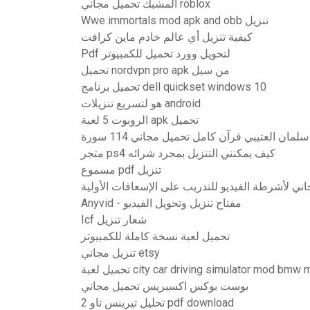
المشبك تحميل مجاني roblox
Wwe immortals mod apk and obb تنزيل
كيفية تنزيل أي عالم خادم ماين كرافت
Pdf لتحويل وورد تحميل للكمبيوتر
تحميل nordvpn pro apk من سيل
تحميل برنامج dell quickset windows 10
هو لتسريع تنزيلات android
الروبوت 5 لعبة apk تحميل
سلمان العتيبي قرآن كامل تحميل مجاني 114 سورة
متجر ps4 كيف يمكنني التنزيل بمجرد شرائه
مسموع pdf تنزيل
ني لأشرطة الفيديو للتدريب على الإسعافات الأولية
Anyvid - مفتاح تنزيل وتحويل الفيديو
Icf شعار تنزيل
تحميل لعبة نسخة كاملة للكمبيوتر
تنزيل مجاني etsy
يل لعبة city car driving simulator mod bmw m2
بوست بوكس ​​اكسبريس تحميل مجاني
تحليل تيرينس تاو 2 pdf download