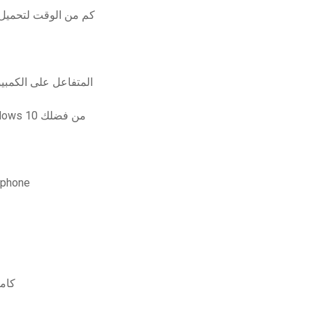
كم من الوقت لتحميل ملف 800 ميجابايت بسرعة 20 ميجا
إمكانية الوصول إلى نظام التشغيل windows 10 المتفاعل على ا
تنزيل البريد الإلكتروني المجاني لنظام التشغيل windows 10 من فضلك
كيفية تنزيل الموسيقى من جهاز الكمبيوتر إلى جها
تحميل برن