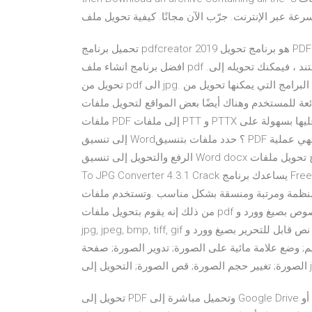
تحميل برنامج pdfcreator 2019 هو برنامج تحويل PDF مجاني تسمح لك بـ إنشاء ملف PDF من أي برنامج ويندوز .وهو
افضل برنامج انشاء ملف pdf .إذا تمكنت من طباعة المستند ، فيمكنك تحويله إلى PDF باستخدام برنامج PDFCreator.
تحويل من pdf الى jpg. هناك الكثير من البرامج التي يمكنها تحويل من pdf الى jpg بطريقة بسيطة كما أنها تقدم العديد
م وهناك أيضًا بعض المواقع لتحويل ملفات pdf بصيغ مختلفة. حوّل العروض التقديمية على
ملفات PDF إلى ملفات PTT و PTTX للتعديل عليها بسهولة على PowerPoint. ما هي كيفية تحويل الملفات بتنسيق PDF
إلى تنسيق Word؟ حدد ملفات بتنسيق PDF من حاسوبك، أو اسحبهم وأسقطهم لتبدأ رفعهم. انتظر إلى أن تنتهي عملية
الرفع والتحويل إلى تنسيق Word docx في الخادم السحابي. برنامج تحويل ملفات pdf الي صور jpg كامل بالكراك PDF
To JPG Converter 4.3.1 Crack يساعدك برنامج Free PDF to JPG Converter على تحويل أى عدد من الملفات إلى
رتبة ومنسقة بشكل مناسب .وتستخدم ملفات PDF أيضا فى والأهم
من ذلك إنه يقوم بتحويل ملفات pdf الممسوحة ضوئياً إلى نصوص بصيغ وورد و rtf ويستخرج النصوص من صيغ الصور
jpg, jpeg, bmp, tiff, gif ويقوم بتحويلهم إلى نص قابل للتحرير بصيغ وورد و pdf و إكسل و html إلخ. التحويل من jpg; أداة
مة مائية على الصورة; تدوير الصورة; صفحة html إلى صورة; جميع أدوات الصور. ضغط
تحويل إلى PDF وتحميل مباشرة إلى Google Drive أو Dropbox أو OneDrive. الصور إلى PDF هي أكثر من مجرد JPG