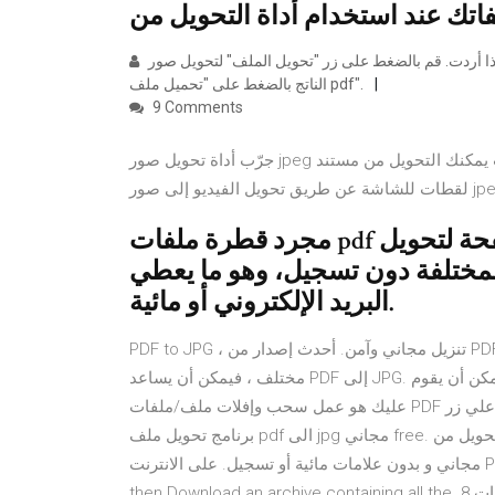
يمكن تغيير ترتيب الصور إذا أردت. قم بالضغط على زر "تحويل الملف" لتحويل صور jpg الخاصة بك إلى pdf. ثم قم بحفظ الملف
الناتج بالضغط على "تحميل ملف pdf".
9 Comments
جرّب أداة تحويل صور jpeg المجانية أونلاين. حيث يمكنك التحويل من مستند pdf إلى jpg أو تحويل صورة إلى jpg أو أخذ
مجرد قطرة ملفات pdf الخاص بك على صفحة لتحويل psd أو يمكنك تحويله
 الملفات المختلفة دون تسجيل، وهو ما يعطي
البريد الإلكتروني أو مائية.
PDF to JPG ، تنزيل مجاني وآمن. أحدث إصدار من PDF to JPG. إذا كنت بحاجة إلى تحويل مستند PDF إلى تنسيق
مختلف ، فيمكن أن يساعد PDF إلى JPG. يمكن أن يقوم PDF 13 حزيران (يونيو) 2016 بعد تحميل وتشغيل البرنامج كل ما
عليك هو عمل سحب وإفلات ملف/ملفات PDF في نافذة البرنامج او بدلاً من ذلك تضغط علي زر Add ومن ثم تبدأ بتحديد
برنامج تحويل ملف pdf الى jpg مجاني free. يمكنك تحويل من pdf الى jpg و png حيث هناك العديد من مواقع convert
مجاني و بدون علامات مائية أو تسجيل. على الانترنت PNG TIFF JPG الى PDF حوّل Click the Convert button and
then Download an archive containing all the 8 تشرين الثاني (نوفمبر) 2020 حوّل ملفات PDF إلى صور بتنسيق JPG