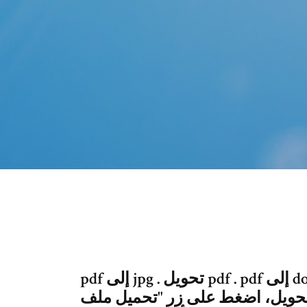
pdf إلى jpg . تحويل pdf . pdf إلى docx . pdf ocr . pdf إلى rtf . pdf إلى png .
، اضغط على زر "تحميل ملف pdf" لحفظ الملف على