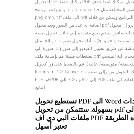
لتحويل PDF. يمكنك حفظ PDF في التطبيق أيضا للاستخدام في المستقبل. يمكنك أيضا حذف PDF المحفوظ في أي
وقت. برنامج jpg to pdf converter يمكن استخدامه مباشرة لتحويل عدد كبير من انواع الصور المختلفه مثل jpg, gif,
png, bmp, tiff الى ملف pdf بعد تحميل البرنامج وتنزيله على جهاز الحاسب لديك قوم بتشغيل البرنامج ويمكن من خلاله
اضافه اى عدد من الصور وبعد محول pdf برو إن محول pdf برو هو تطبيق أندرويد مجاني آخر لتحويل pdf إلى صور jpg.
الخصائص: يدعم صيغ متعددة: إلى جانب تحويل صيغة pdf إلى صيغة jpg يدعم هذا التطبيق أنواع مختلفة من صيغ الإدخال
مثل pdf و d c و. جرّب أداة تحويل صور jpeg المجانية أونلاين. حيث يمكنك التحويل من مستند pdf إلى jpg أو تحويل
صورة إلى jpg أو أخذ لقطات للشاشة عن طريق تحويل الفيديو إلى صور jpeg. يمكنك التحويل من صيغة pdf إلى png
بضغطات قليلة: قم بإضافة ملف pdf الخاص بك من خلال الضغط على زر "إضافة ملف" أو ببساطة استخدم آلية السحب
متوسطة/ عالية)، قم بالضغط على زر "تحويل pdf"، ثم احفظ برنامج
Icecream PDF Converter، هو برنامج مجاني يتيح لك التحويل من وإلى صيغة PDF.إلى جانب التحويل من DOC إلى
PDF، وEPUB إلى PDF، وJPG إلى PDF وغيره، يمكنك دمج جميع الملفات في ملف PDF واحد، واستخدام إعدادات الملف
الناتج.
تستطيع تحويل PDF الى Word أو مستندات DOC و DOCX للتعديل عليها
بسهولة. ستتمكن من تحويل pdf عربى إلى word بنسبة 100% تقريباً. تحويل
ملفات البي دي اف PDF إلى وورد عبر الموقع بكل سهولة. وهذه الطريقة
تعتبر أسهل