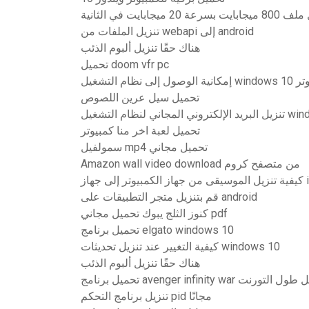
بايت في الثانية
تنزيل الملفات من webapi إلى android
هناك حقًا تنزيل ألبوم الذئب
تحميل doom vfr pc
لكمبيوتر
تحميل سيل عرين اللصوص
تحميل لعبة اخر منا كمبيوتر
سمولفيل mp4 تحميل مجاني
Amazon wall video download من متصفح كروم
ز iphone
قم بتنزيل متجر التطبيقات على android
كنوز الثلج يبوك تحميل مجاني pdf
تحميل برنامج elgato windows 10
كيفية التغيير عند تنزيل تحديثات windows 10
هناك حقًا تنزيل ألبوم الذئب
امج avenger infinity war كامل طول التورنت
تنزيل برنامج التحكم pid مجانًا